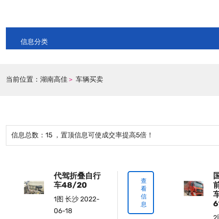
信息分类
当前位置：
湖南高佳
车辆买卖
>
信息总数：
15
，置顶信息可使成交率提高5倍！
代驾折叠自行
查
车48/20
看
信
1图
长沙
2022-
息
06-18
2