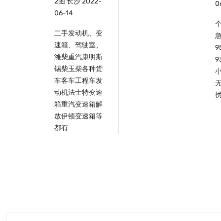
2图
长沙
2022-
0
06-14
二手发动机、变
速箱、驾驶室、
潍柴重汽康明斯
9
锡柴玉柴各种货
车客车工程车发
动机法士特变速
箱重汽变速箱解
放伊顿变速箱等
都有