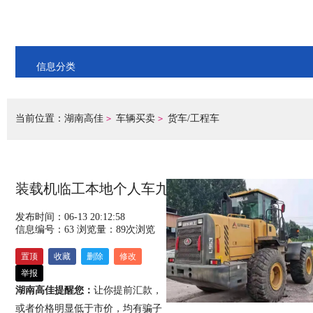
信息分类
当前位置：
湖南高佳
车辆买卖
货车/工程车
>
>
装载机临工本地个人车九成新30 50型铲车
发布时间：06-13 20:12:58
信息编号：63
浏览量：
89
次浏览
置顶
收藏
删除
修改
举报
湖南高佳提醒您：
让你提前汇款，
或者价格明显低于市价，均有骗子