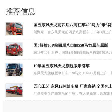
推荐信息
国五东风天龙前四后八高栏车420马力9米6
密码：
登录帐号：
刚到家一台东风天龙前四后八高栏车，18年3月上户
验 证 码：
国5解放J6P前四后八自卸550马力原车原版
2019年10月上户，国5解放J6P前四后八自卸55
19年国五东风天龙旗舰版牵引车
东风天龙旗舰版牵引车,520马力,19年12月份上户，
匠心工艺 东风12吨随车吊 厂家直销 全国包
厂是专业生产随车吊的厂家，有大量新车，现车出