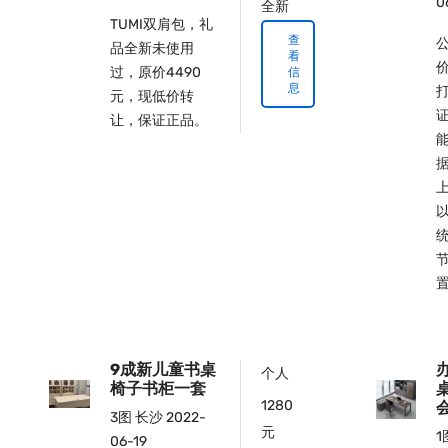
0
全新
TUMI双肩包，礼
查
品全新未使用
看
过，原价4490
信
息
元，​‌‌现低价转
证
让，保证正品。
9成新儿童书桌
个人
椅子书柜一套
1280
3图
长沙
2022-
元
1
06-19