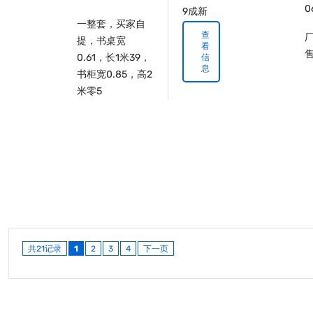
0
9成新
一整套​‌‌，买家自
查
提，书桌宽
看
0.61，长1米39，
信
息
书柜宽0.85，高2
米零5
共21记录
1
2
3
4
下一页