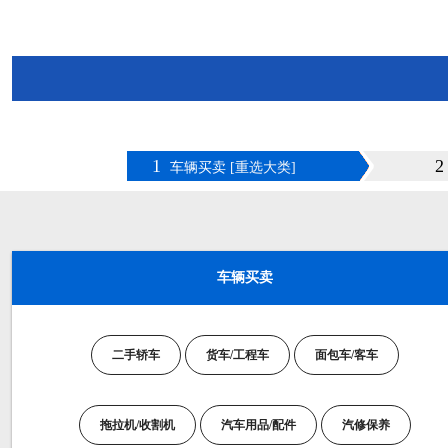
1
2
车辆买卖
[重选大类]
车辆买卖
二手轿车
货车/工程车
面包车/客车
拖拉机/收割机
汽车用品/配件
汽修保养