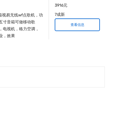
3916元
7成新
易无线w​‌‌f点歌机，功
五寸音箱可做移动歌
查看信息
，电视机，格力空调，
业，效果