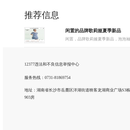
评论内容：
推荐信息
闲置的品牌歌莉娅夏季新品
密码：
登录帐号：
闲置，品牌歌莉娅夏季新品，泡泡袖连
验 证 码：
12377违法和不良信息举报中心
服务热线：
0731-81869754
地址：湖南省长沙市岳麓区洋湖街道映客龙湖商业广场S3
903房