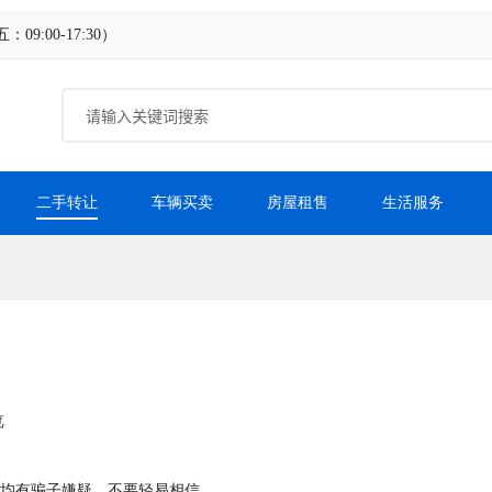
9:00-17:30）
二手转让
车辆买卖
房屋租售
生活服务
览
均有骗子嫌疑，不要轻易相信。