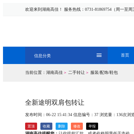
欢迎来到湖南高佳！ 服务热线：0731-81869754（周一至周五：0
首页
信息分类
当前位置：
湖南高佳
二手转让
服装/配饰/鞋包
>
>
全新途明双肩包转让
发布时间：06-22 15:41:34
信息编号：37
浏览量：
136
次浏
置顶
收藏
删除
修改
举报
湖南高佳提醒您：
让你提前汇款，或者价格明显低于市价，