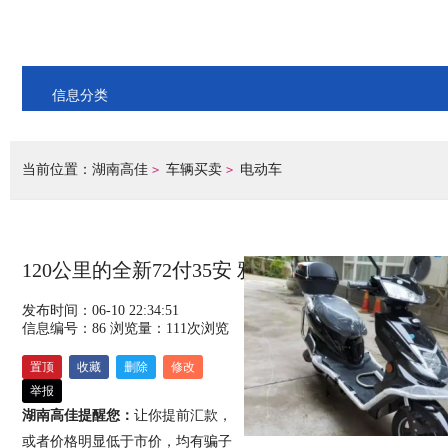
信息分类
当前位置：
湖南高佳
车辆买卖
电动车
>
>
120公里的全新72付35安 雅迪电动车
发布时间：06-10 22:34:51
信息编号：86
浏览量：
111
次浏览
置顶
收藏
删除
修改
举报
湖南高佳提醒您：
让你提前汇款，
或者价格明显低于市价，均有骗子