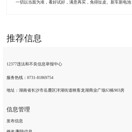
一切以当面为准，看好试好，满意再买，免得扯皮。新车新电池，
评论内容：
推荐信息
密码：
登录帐号：
12377违法和不良信息举报中心
验 证 码：
服务热线：
0731-81869754
地址：湖南省长沙市岳麓区洋湖街道映客龙湖商业广场S3栋903房
信息管理
发布信息
修改/删除信息