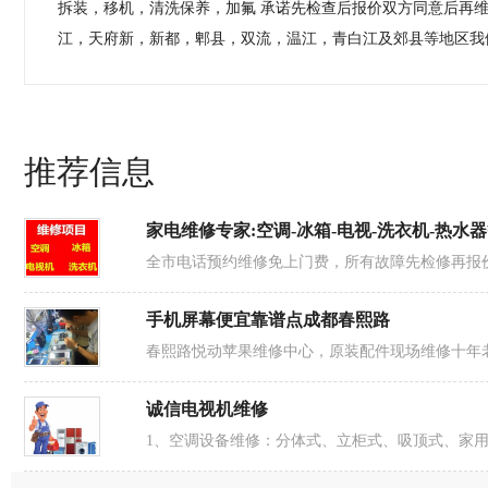
拆装，移机，清洗保养，加氟 承诺先检查后报价双方同意后再
江，天府新，新都，郫县，双流，温江，青白江及郊县等地区我
评论内容：
推荐信息
家电维修专家:空调-冰箱-电视-洗衣机-热水
密码：
登录帐号：
全市电话预约维修免上门费，所有故障先检修再报
验 证 码：
手机屏幕便宜靠谱点成都春熙路
春熙路悦动苹果维修中心，原装配件现场维修十年老​‌‌店
诚信电视机维修
1、空调设备维修：分体式、立柜式、吸顶式、家