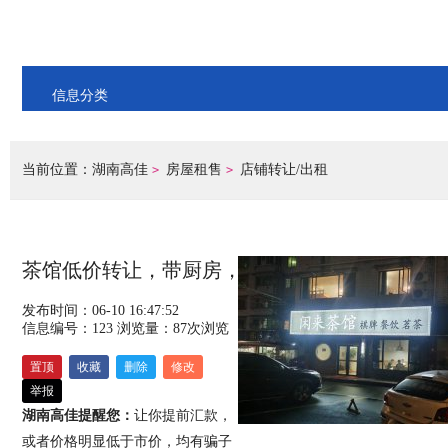
信息分类
当前位置：
湖南高佳
房屋租售
店铺转让/出租
>
>
茶馆低价转让，带厨房，零投入，接受即可盈利
发布时间：06-10 16:47:52
信息编号：123
浏览量：
87
次浏览
置顶
收藏
删除
修改
举报
湖南高佳提醒您：
让你提前汇款，
或者价格明显低于市价，均有骗子