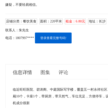
嫌疑，不要轻易相信。
店铺分类：
餐饮美食
面积：
220平米
租金：
6.80元
地址：
长沙
联系人：
朱先生
电话：
1807997****
登录查看完整号码!
信息详情
图集
评论
临近旺旺医院、碧涛阁、中庭国际写字楼，覆盖五一村永​‌‌祥社
厢10个，卡座1个，带厨房，带天然气，车位充足，方便停车，设
机成分很新